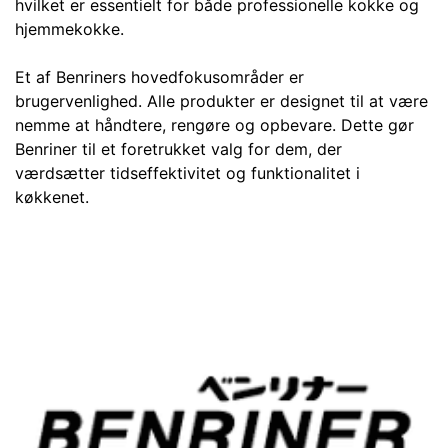
hvilket er essentielt for både professionelle kokke og
hjemmekokke.
Et af Benriners hovedfokusområder er
brugervenlighed. Alle produkter er designet til at være
nemme at håndtere, rengøre og opbevare. Dette gør
Benriner til et foretrukket valg for dem, der
Confirm your age
værdsætter tidseffektivitet og funktionalitet i
køkkenet.
Are you 18 years old or older?
No, I'm not
Yes, I am