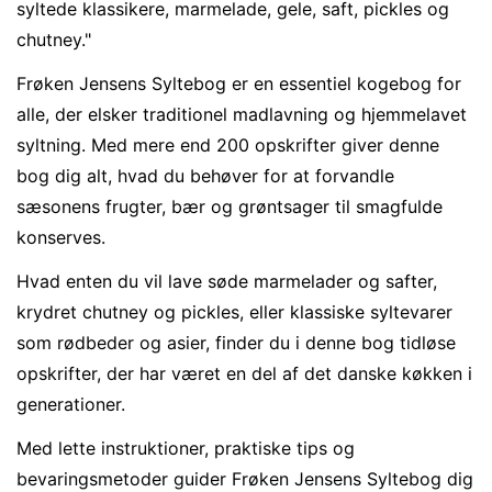
syltede klassikere, marmelade, gele, saft, pickles og
chutney."
Confirm your age
Frøken Jensens Syltebog er en essentiel kogebog for
alle, der elsker traditionel madlavning og hjemmelavet
Are you 18 years old or older?
syltning. Med mere end 200 opskrifter giver denne
bog dig alt, hvad du behøver for at forvandle
No, I'm not
Yes, I am
sæsonens frugter, bær og grøntsager til smagfulde
konserves.
Hvad enten du vil lave søde marmelader og safter,
krydret chutney og pickles, eller klassiske syltevarer
som rødbeder og asier, finder du i denne bog tidløse
opskrifter, der har været en del af det danske køkken i
generationer.
Med lette instruktioner, praktiske tips og
bevaringsmetoder guider Frøken Jensens Syltebog dig