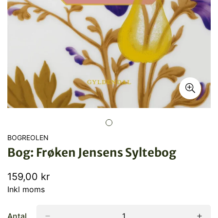
BOGREOLEN
Bog: Frøken Jensens Syltebog
Normal
159,00 kr
pris
Inkl moms
Antal