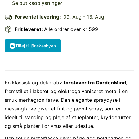
Se butiksoplysninger
Forventet levering:
09. Aug - 13. Aug
Frit leveret:
Alle ordrer over kr 599
Tilføj til Ønskeskyen
En klassisk og dekorativ
forstøver fra GardenMind
,
fremstillet i lakeret og elektrogalvaniseret metal i en
smuk mørkegrøn farve. Den elegante spraydyse i
messingfarve giver et fint og jævnt spray, som er
ideelt til vanding og pleje af stueplanter, krydderurter
og små planter i drivhus eller udestue.
Den solide metalflaske giver både god holdbarhed og