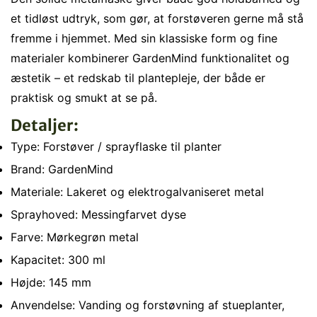
et tidløst udtryk, som gør, at forstøveren gerne må stå
fremme i hjemmet. Med sin klassiske form og fine
materialer kombinerer GardenMind funktionalitet og
æstetik – et redskab til plantepleje, der både er
praktisk og smukt at se på.
Detaljer:
Confirm your age
Type: Forstøver / sprayflaske til planter
Are you 18 years old or older?
Brand: GardenMind
Materiale: Lakeret og elektrogalvaniseret metal
No, I'm not
Yes, I am
Sprayhoved: Messingfarvet dyse
Farve: Mørkegrøn metal
Kapacitet: 300 ml
Højde: 145 mm
Anvendelse: Vanding og forstøvning af stueplanter,