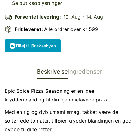
Se butiksoplysninger
Forventet levering:
10. Aug - 14. Aug
Frit leveret:
Alle ordrer over kr 599
Tilføj til Ønskeskyen
Beskrivelse
Ingredienser
Epic Spice Pizza Seasoning er en ideel
krydderiblanding til din hjemmelavede pizza.
Med en rig og dyb umami smag, takket være de
Confirm your age
soltørrede tomater, tilføjer krydderiblandingen en god
dybde til dine retter.
Are you 18 years old or older?