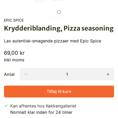
EPIC SPICE
Krydderiblanding, Pizza seasoning
Lav autentisk-smagende pizzaer med Epic Spice
Normal
69,00 kr
pris
Inkl moms
Antal
Tilføj til kurv
Kan afhentes hos
Køkkengalleriet
Normalt klar inden for 24 timer