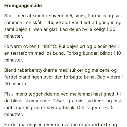
Fremgangsmåde
Start med at smuldre hvedemel, smør, flormelis og salt
sammen i en skål. Tilføj iskoldt vand lidt ad gangen og
saml dejen til den er glat. Lad dejen hvile køligt i 30
minutter.
Forvarm ovnen til 180°C. Rul dejen ud og placér den i
en tærteform med løs bund. Forbag bunden blindt i 10
minutter.
Confirm your age
Bland rabarberstykkerne med sukker og maizena og
Are you 18 years old or older?
fordel blandingen over den forbagte bund. Bag videre i
20 minutter.
No, I'm not
Yes, I am
Pisk imens æggehviderne ved mellemhøj hastighed, til
de bliver skummende. Tilsæt gradvist sukkeret og pisk
indtil marengsen er stiv og blank. Det tager cirka 5
minutter.
Fordel marengsen over den varme rabarbertærte og