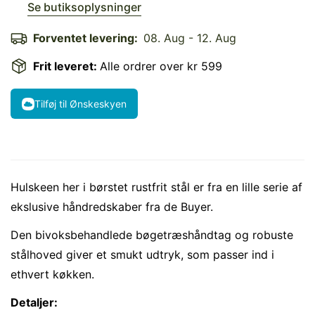
Se butiksoplysninger
Forventet levering:
08. Aug - 12. Aug
Frit leveret:
Alle ordrer over kr 599
Tilføj til Ønskeskyen
Hulskeen her i børstet rustfrit stål er fra en lille serie af
ekslusive håndredskaber fra de Buyer.
Den bivoksbehandlede bøgetræshåndtag og robuste
Confirm your age
stålhoved giver et smukt udtryk, som passer ind i
ethvert køkken.
Are you 18 years old or older?
Detaljer: