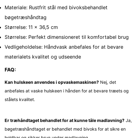
No, I'm not
Yes, I am
Materiale: Rustfrit stål med bivoksbehandlet
bøgetræshåndtag
Størrelse: 11 x 36,5 cm
Størrelse: Perfekt dimensioneret til komfortabel brug
Vedligeholdelse: Håndvask anbefales for at bevare
materialets kvalitet og udseende
FAQ:
Kan hulskeen anvendes i opvaskemaskinen?
Nej, det
anbefales at vaske hulskeen i hånden for at bevare træets og
stålets kvalitet.
Er træhåndtaget behandlet for at kunne tåle madlavning?
Ja,
bøgetræshåndtaget er behandlet med bivoks for at sikre en
holdbar og sikker brug under madlavning.