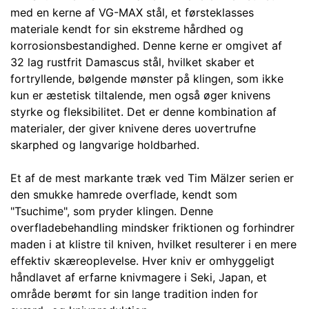
med en kerne af VG-MAX stål, et førsteklasses
materiale kendt for sin ekstreme hårdhed og
korrosionsbestandighed. Denne kerne er omgivet af
Confirm your age
32 lag rustfrit Damascus stål, hvilket skaber et
fortryllende, bølgende mønster på klingen, som ikke
Are you 18 years old or older?
kun er æstetisk tiltalende, men også øger knivens
styrke og fleksibilitet. Det er denne kombination af
No, I'm not
Yes, I am
materialer, der giver knivene deres uovertrufne
skarphed og langvarige holdbarhed.
Et af de mest markante træk ved Tim Mälzer serien er
den smukke hamrede overflade, kendt som
"Tsuchime", som pryder klingen. Denne
overfladebehandling mindsker friktionen og forhindrer
maden i at klistre til kniven, hvilket resulterer i en mere
effektiv skæreoplevelse. Hver kniv er omhyggeligt
håndlavet af erfarne knivmagere i Seki, Japan, et
område berømt for sin lange tradition inden for